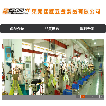
產品介紹
品質體系
量測設備
1
2
3
4
5
6